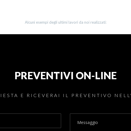
Alcuni esempi degli ultimi lavori da noi realizzati:
utturazione Balcone
Sostituzione grondaie
Ristrutturazioni
Ristrutturazioni
PREVENTIVI ON-LINE
IESTA E RICEVERAI IL PREVENTIVO NELL