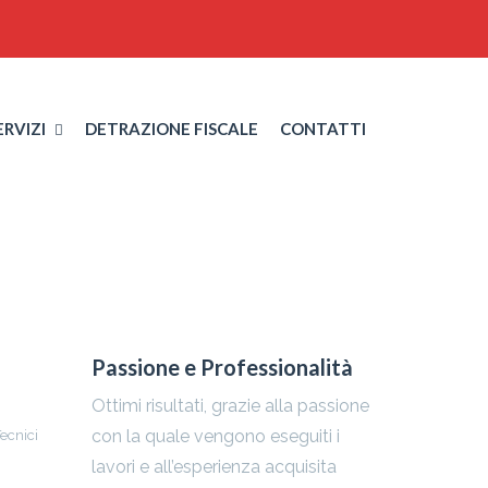
le finalità ivi indicate.
ERVIZI
DETRAZIONE FISCALE
CONTATTI
Passione e Professionalità
Ottimi risultati, grazie alla passione
con la quale vengono eseguiti i
ecnici
lavori e all’esperienza acquisita