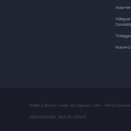
Isolamen
Adeguam
Consolid
Tinteggi
Nuove Co
Bellini & Blò Snc - Sede: Via Vigarano, 184 – 44012 Bondeno
00394830384 - REA: FE 100191