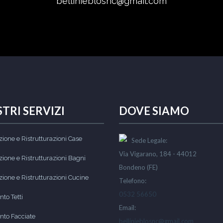
bellinieblosnc@gmail.com
STRI SERVIZI
DOVE SIAMO
ione e Ristrutturazioni Case
Sede Legale:
Via Vigarano, 184 - 44012
ione e Ristrutturazioni Bagni
Bondeno (FE)
ione e Ristrutturazioni Cucine
Telefono:
0532 56650
to Tetti
Email:
nto Facciate
bellinieblosnc@gmail.com