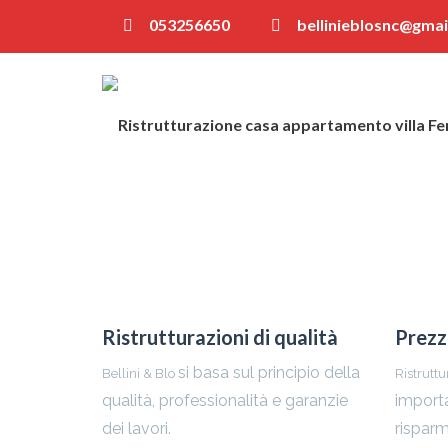
053256650
bellinieblosnc@gmai
Ristrutturazioni di qualità
Prezz
si basa sul principio della
Bellini & Blo
Ristrutt
qualità, professionalità e garanzie
importa
dei lavori.
risparm