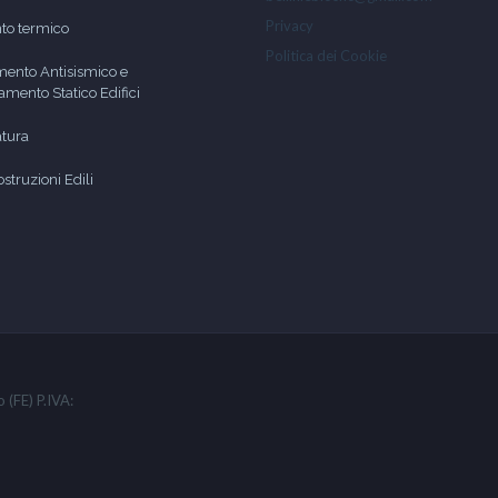
Privacy
to termico
Politica dei Cookie
ento Antisismico e
amento Statico Edifici
atura
struzioni Edili
 (FE) P.IVA: