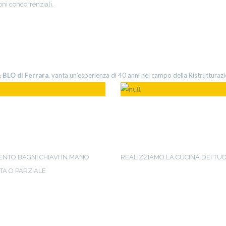
ni concorrenziali.
IMPRESA EDILE BELLINI & BLO
 BLO di Ferrara
, vanta un’esperienza di 40 anni nel campo della Ristrutturazi
TRUTTURAZIONE
RISTRUTTURAZI
NO
CUCINA
ENTO BAGNI CHIAVI IN MANO
REALIZZIAMO LA CUCINA DEI TUO
A O PARZIALE
Leggi
I NOSTRI ULTIMI PROGETTI