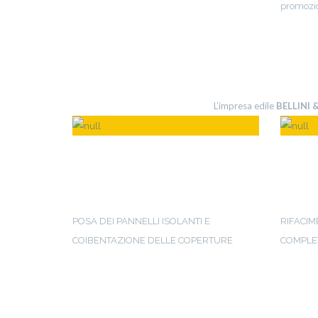
promozio
L’impresa edile
BELLINI &
RIVESTIMENTI
RIS
TERMICI
BAG
POSA DEI PANNELLI ISOLANTI E
RIFACIM
COIBENTAZIONE DELLE COPERTURE
COMPLET
Leggi
Leggi