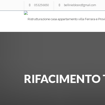
053256650
bellinieblosnc@gmail.com
RIFACIMENTO 