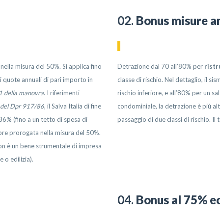
02.
Bonus misure a
nella misura del 50%. Si applica fino
Detrazione dal 70 all’80% per
ristr
i quote annuali di pari importo in
classe di rischio. Nel dettaglio, il 
 1 della manovra
. I riferimenti
rischio inferiore, e all’80% per un salt
s del Dpr 917/86
, il Salva Italia di fine
condominiale, la detrazione è più alt
 36% (fino a un tetto di spesa di
passaggio di due classi di rischio. Il
pre prorogata nella misura del 50%.
 non è un bene strumentale di impresa
o edilizia).
04.
Bonus al 75% e