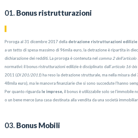
01.
Bonus ristrutturazioni
Proroga al 31 dicembre 2017 della
detrazione ristrutturazioni edilizie
a un tetto di spesa massimo di 96mila euro, la detrazione è ripartita in diec
dichiarazione dei redditi. La proroga è contenuta nel
comma 2 dell’articolo
normativi: il bonus ristrutturazioni edilizie è disciplinato dall’
articolo 16-bi
2011 (
Dl 201/2011
) ha reso la detrazione strutturale, ma nella misura del
48mila euro), ma le manovra finanziarie che si sono succedute l’hanno sem
Per quanto riguarda
le imprese,
il bonus è utilizzabile solo se l’immobile
o un bene merce (una casa destinata alla vendita da una società immobiliare 
03.
Bonus Mobili