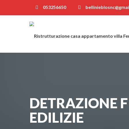
053256650
bellinieblosnc@gmai
DETRAZIONE F
EDILIZIE