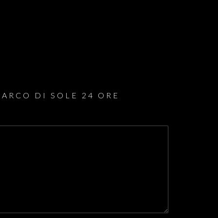
'ARCO DI SOLE 24 ORE