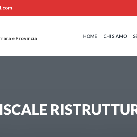
l.com
HOME
CHI SIAMO
S
ISCALE RISTRUTTU