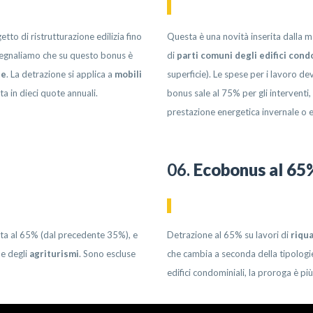
tto di ristrutturazione edilizia fino
Questa è una novità inserita dalla m
 Segnaliamo che su questo bonus è
di
parti comuni degli edifici cond
te
. La detrazione si applica a
mobili
superficie). Le spese per i lavoro 
ita in dieci quote annuali.
bonus sale al 75% per gli interventi
prestazione energetica invernale o 
06.
Ecobonus al 65
tata al 65% (dal precedente 35%), e
Detrazione al 65% su lavori di
riqua
e degli
agriturismi
. Sono escluse
che cambia a seconda della tipologie 
edifici condominiali, la proroga è più